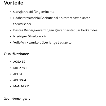
Vorteile
Ganzjahresöl für gemischte
Höchster Verschleißschutz bei Kaltstart sowie unter
thermischer
Bestes Dispergiervermögen gewährleistet Sauberkeit des
Niedriger Ölverbrauch.
Volle Wirksamkeit über lange Laufzeiten
Qualifikationen
ACEA E2
MB 228.1
API SJ
API CG-4
MAN M 271
Gebindemenge: 1L