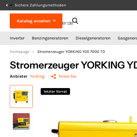
Sichere Zahlungsmethoden
Katalog ansehen
Inverter
Benzingeneratoren
Dieselgeneratoren
Gasgener
Homepage
Stromerzeuger YORKING YDE 7000 TD
Stromerzeuger YORKING Y
Anbieter
Yorking
Teilen Sie
letzter Vorrat