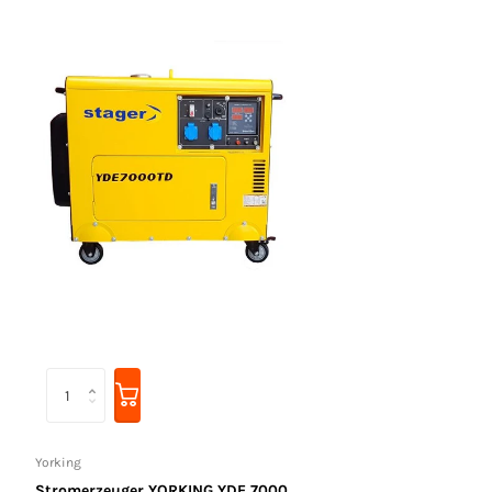
Yorking
Stromerzeuger YORKING YDE 7000