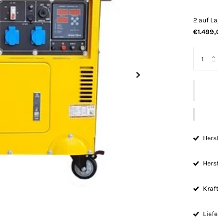
2 auf La
€1.499,
Herst
Herst
Kraft
Lief