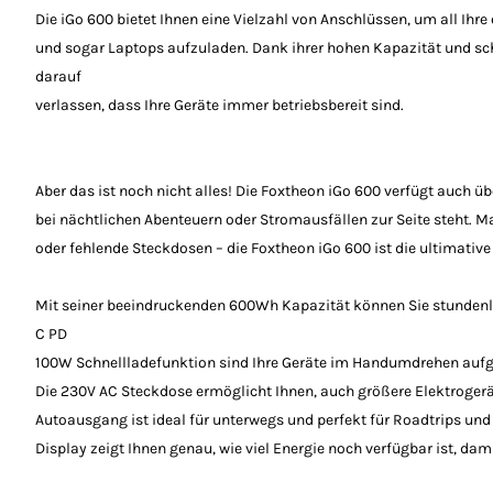
Die iGo 600 bietet Ihnen eine Vielzahl von Anschlüssen, um all Ihr
und sogar Laptops aufzuladen. Dank ihrer hohen Kapazität und sc
darauf
verlassen, dass Ihre Geräte immer betriebsbereit sind.
Aber das ist noch nicht alles! Die Foxtheon iGo 600 verfügt auch 
bei nächtlichen Abenteuern oder Stromausfällen zur Seite steht. M
oder fehlende Steckdosen – die Foxtheon iGo 600 ist die ultimativ
Mit seiner beeindruckenden 600Wh Kapazität können Sie stundenl
C PD
100W Schnellladefunktion sind Ihre Geräte im Handumdrehen aufge
Die 230V AC Steckdose ermöglicht Ihnen, auch größere Elektrogerät
Autoausgang ist ideal für unterwegs und perfekt für Roadtrips u
Display zeigt Ihnen genau, wie viel Energie noch verfügbar ist, da