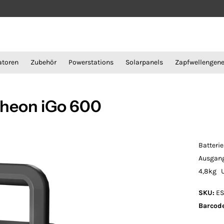
atoren
Zubehör
Powerstations
Solarpanels
Zapfwellengene
theon iGo 600
Batteri
Ausgang
4,8kg U
SKU:
ES
Barcode