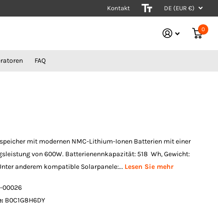
Kontakt
Stromerzeuger vom Experten
DE (EUR €)
0
ratoren
FAQ
espeicher mit modernen NMC-Lithium-Ionen Batterien mit einer
sleistung von 600W. Batterienennkapazität: 518 Wh, Gewicht:
nter anderem kompatible Solarpanele:...
Lesen Sie mehr
-00026
:
B0C1G8H6DY