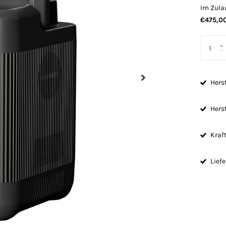
Im Zula
€475,00
Herst
Herst
Kraft
Lief