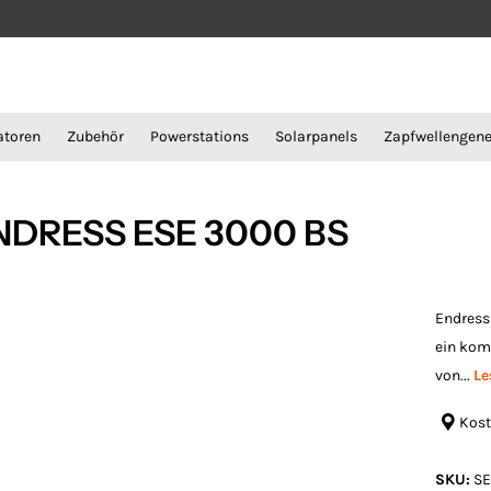
atoren
Zubehör
Powerstations
Solarpanels
Zapfwellengene
ENDRESS ESE 3000 BS
Endress
ein kom
von...
Le
Kost
SKU:
SE