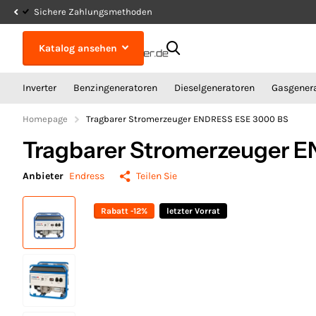
Sichere Zahlungsmethoden
Katalog ansehen
Inverter
Benzingeneratoren
Dieselgeneratoren
Gasgener
Homepage
Tragbarer Stromerzeuger ENDRESS ESE 3000 BS
Tragbarer Stromerzeuger 
Anbieter
Endress
Teilen Sie
Rabatt -12%
letzter Vorrat