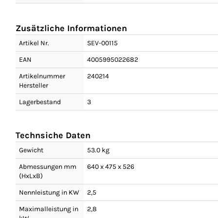
Zusätzliche Informationen
Artikel Nr.
SEV-00115
EAN
4005995022682
Artikelnummer
240214
Hersteller
Lagerbestand
3
Technsiche Daten
Gewicht
53.0 kg
Abmessungen mm
640 x 475 x 526
(HxLxB)
Nennleistung in KW
2,5
Maximalleistung in
2,8