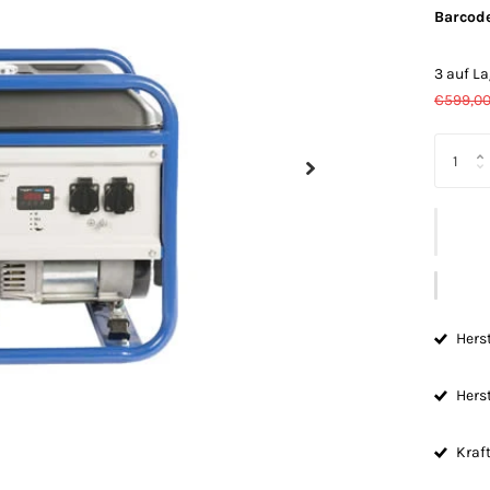
Barcode
3 auf La
€599,0
Herst
Herst
Kraft