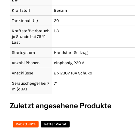
kW
Kraftstoff
Benzin
Tankinhalt (L)
20
Kraftstoffverbrauch
1,3
je Stunde bei 75 %
Last
Startsystem
Handstart Seilzug
Anzahl Phasen
einphasig 230 V
Anschlüsse
2 x 230V 16A Schuko
Geräuschpegel bei 7
71
m (dBA)
Zuletzt angesehene Produkte
Rabatt -12%
letzter Vorrat