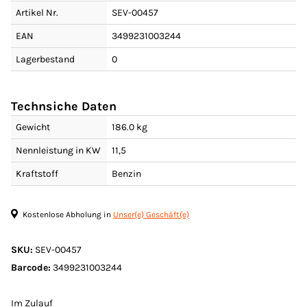
Artikel Nr.
SEV-00457
EAN
3499231003244
Lagerbestand
0
Technsiche Daten
Gewicht
186.0 kg
Nennleistung in KW
11,5
Kraftstoff
Benzin
Kostenlose Abholung in
Unser(e) Geschäft(e)
SKU:
SEV-00457
Barcode:
3499231003244
Im Zulauf