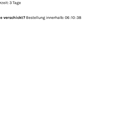
rzeit: 3 Tage
e verschickt?
Bestellung innerhalb:
0
6
1
0
3
8