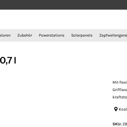
atoren
Zubehör
Powerstations
Solarpanels
Zapfwellengene
,7 l
Mit fle
Grifflas
kraftst
Kost
SKU:
ZB