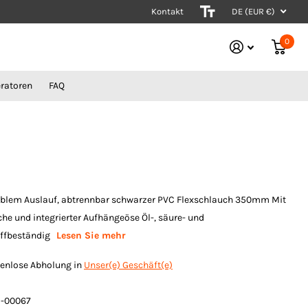
Kontakt
Stromerzeuger vom Experten
DE (EUR €)
0
ratoren
FAQ
xiblem Auslauf, abtrennbar schwarzer PVC Flexschlauch 350mm Mit
che und integrierter Aufhängeöse Öl-, säure- und
offbeständig
Lesen Sie mehr
enlose Abholung in
Unser(e) Geschäft(e)
-00067