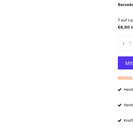
Barcode
7 auf La
€6,90 I
Weitere
Herst
Herst
Kraft